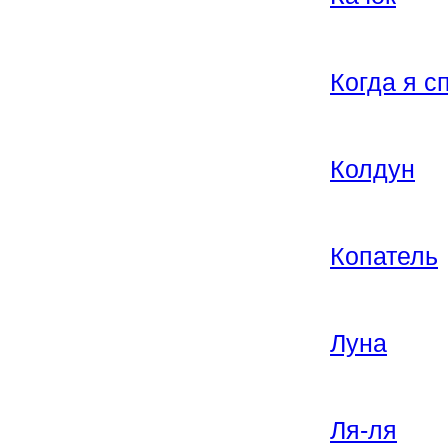
Когда я с
Колдун
Копатель
Луна
Ля-ля