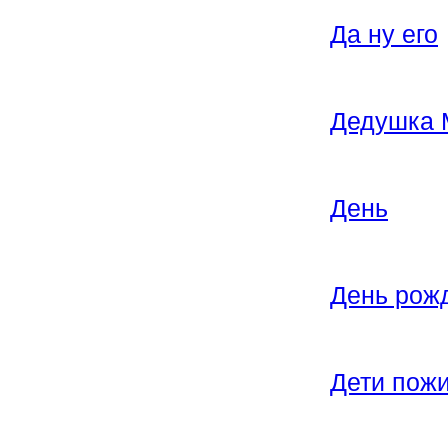
Да ну его
Дедушка 
День
День рож
Дети пож