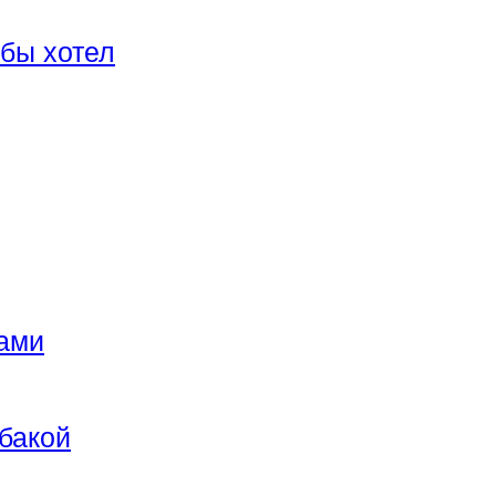
 бы хотел
нами
бакой