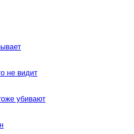
бывает
о не видит
тоже убивают
н