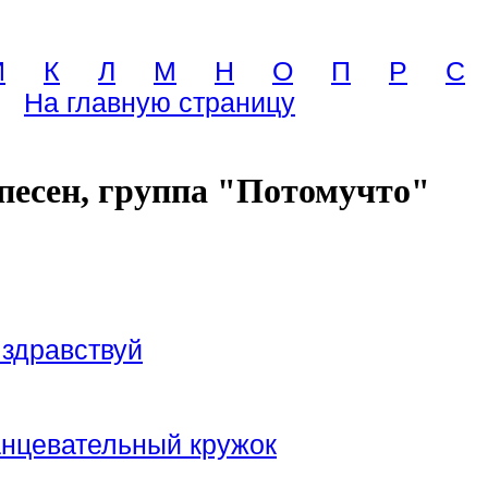
И
К
Л
М
Н
О
П
Р
С
На главную страницу
песен, группа "Потомучто"
 здравствуй
анцевательный кружок