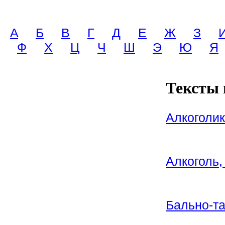
A
Б
В
Г
Д
Е
Ж
З
Ф
Х
Ц
Ч
Ш
Э
Ю
Я
Тексты 
Алкоголик
Алкоголь,
Бально-т