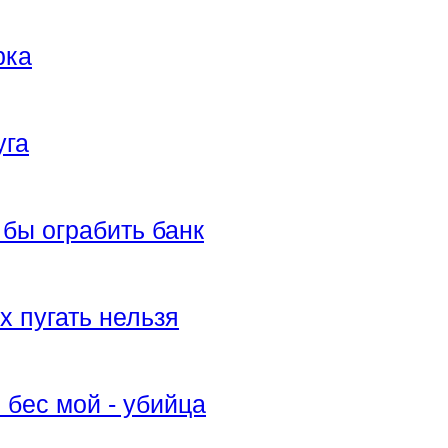
рка
уга
бы ограбить банк
 пугать нельзя
бес мой - убийца