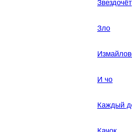
Звездочёт
Зло
Измайлово
И чо
Каждый д
Качок