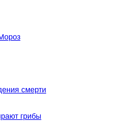
Мороз
дения смерти
ирают грибы