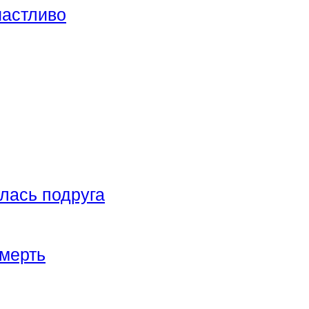
частливо
лась подруга
смерть