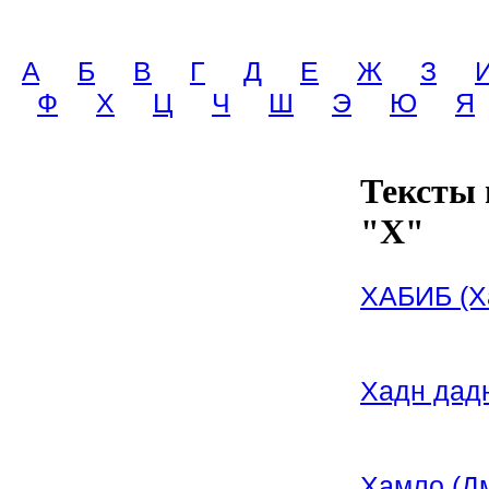
A
Б
В
Г
Д
Е
Ж
З
Ф
Х
Ц
Ч
Ш
Э
Ю
Я
Тексты 
"Х"
ХАБИБ (Х
Хадн дад
Хамло (Д