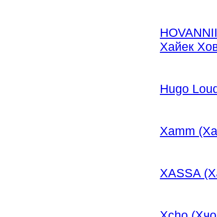
HOVANNII 
Хайек Хо
Hugo Lou
Xamm (Ха
XASSA (Х
Xcho (Хчо