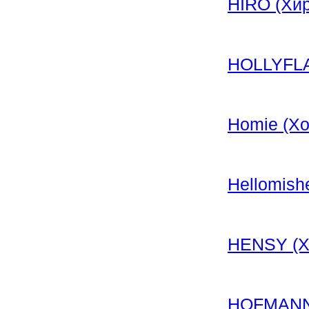
HIRO (Хир
HOLLYFL
Homie (Хо
Hellomish
HENSY (Хэ
HOFMANNI