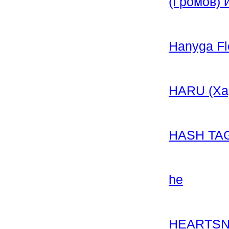
(Громов) 
Hanyga Fl
HARU (Хар
HASH TAG
he
HEARTSNO