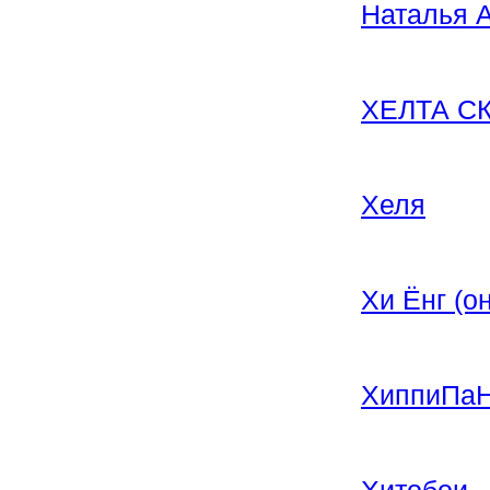
Наталья 
ХЕЛТА С
Хеля
Хи Ёнг (о
ХиппиПаН
Хитобои