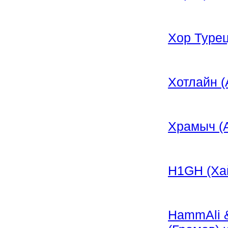
Хор Турец
Хотлайн (
Храмыч (
H1GH (Ха
HammAli 