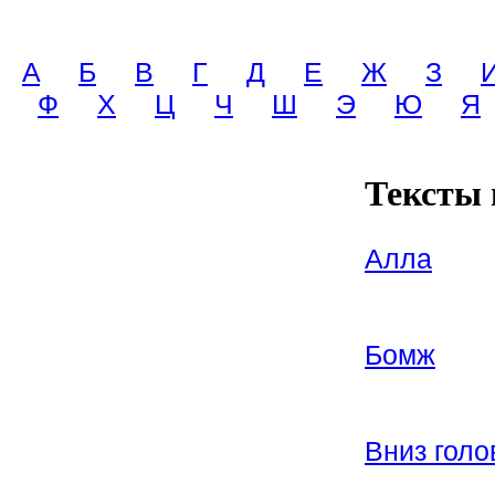
A
Б
В
Г
Д
Е
Ж
З
Ф
Х
Ц
Ч
Ш
Э
Ю
Я
Тексты 
Алла
Бомж
Вниз голо