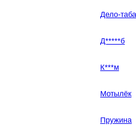
Дело-таба
Д*****б
К***м
Мотылёк
Пружина