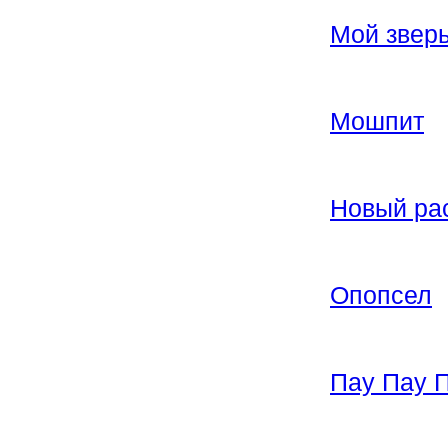
Мой звер
Мошпит
Новый ра
Опопсел
Пау Пау 