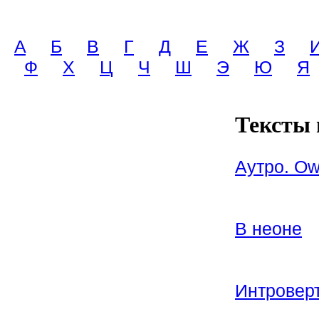
A
Б
В
Г
Д
Е
Ж
З
Ф
Х
Ц
Ч
Ш
Э
Ю
Я
Тексты 
Аутро. Ow
В неоне
Интровер