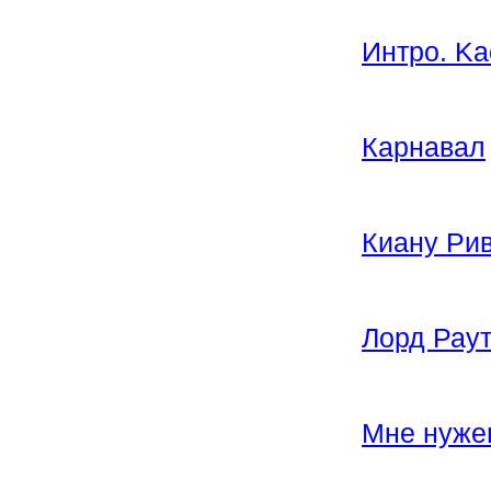
Интро. Ka
Карнавал
Киану Ри
Лорд Рау
Мне нуже