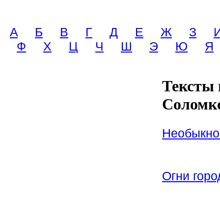
A
Б
В
Г
Д
Е
Ж
З
Ф
Х
Ц
Ч
Ш
Э
Ю
Я
Тексты 
Соломк
Необыкно
Огни горо