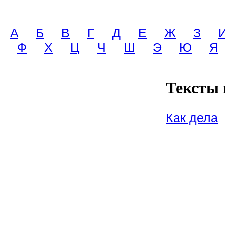
A
Б
В
Г
Д
Е
Ж
З
Ф
Х
Ц
Ч
Ш
Э
Ю
Я
Тексты 
Как дела