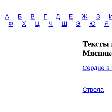
A
Б
В
Г
Д
Е
Ж
З
Ф
Х
Ц
Ч
Ш
Э
Ю
Я
Тексты 
Мясник
Сердце в
Стрела