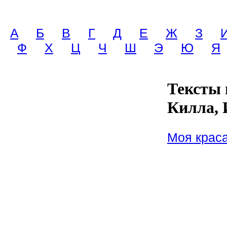
A
Б
В
Г
Д
Е
Ж
З
Ф
Х
Ц
Ч
Ш
Э
Ю
Я
Тексты 
Килла, 
Моя крас