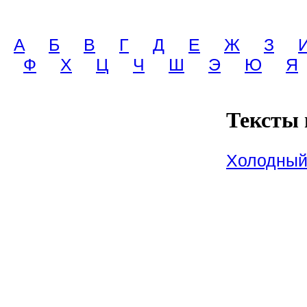
A
Б
В
Г
Д
Е
Ж
З
Ф
Х
Ц
Ч
Ш
Э
Ю
Я
Тексты 
Холодный 