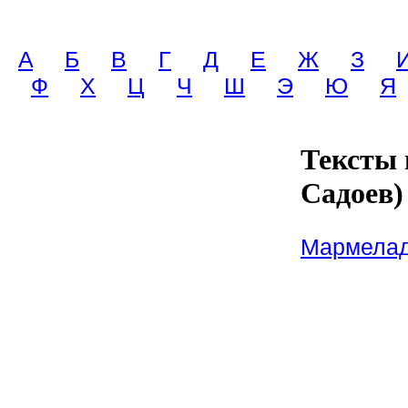
A
Б
В
Г
Д
Е
Ж
З
Ф
Х
Ц
Ч
Ш
Э
Ю
Я
Тексты 
Садоев)
Мармела