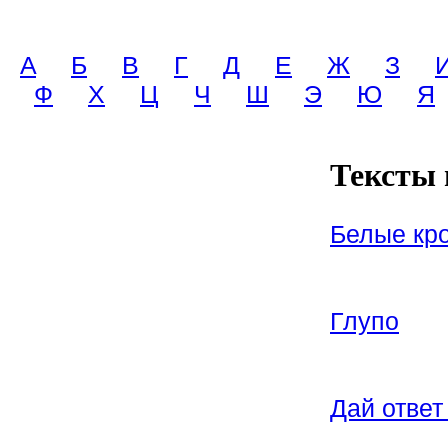
A
Б
В
Г
Д
Е
Ж
З
Ф
Х
Ц
Ч
Ш
Э
Ю
Я
Тексты 
Белые кр
Глупо
Дай ответ