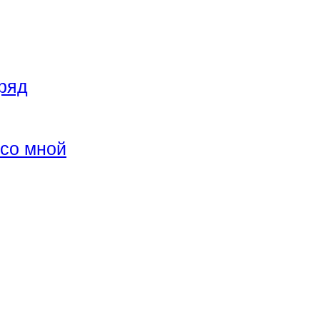
ряд
 со мной