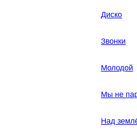
Диско
Звонки
Молодой
Мы не па
Над земл