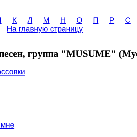
И
К
Л
М
Н
О
П
Р
С
На главную страницу
песен, группа "MUSUME" (Му
оссовки
 мне