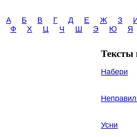
A
Б
В
Г
Д
Е
Ж
З
Ф
Х
Ц
Ч
Ш
Э
Ю
Я
Тексты
Набери
Неправил
Усни