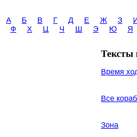
A
Б
В
Г
Д
Е
Ж
З
Ф
Х
Ц
Ч
Ш
Э
Ю
Я
Тексты 
Время ход
Все кораб
Зона