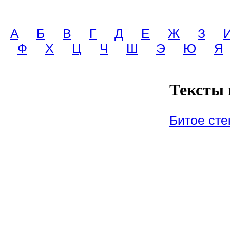
A
Б
В
Г
Д
Е
Ж
З
Ф
Х
Ц
Ч
Ш
Э
Ю
Я
Тексты п
Битое сте