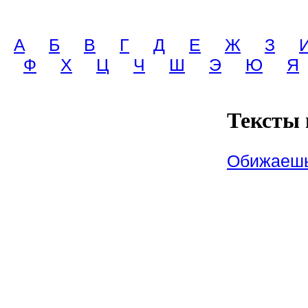
A
Б
В
Г
Д
Е
Ж
З
Ф
Х
Ц
Ч
Ш
Э
Ю
Я
Тексты 
Обижаеш