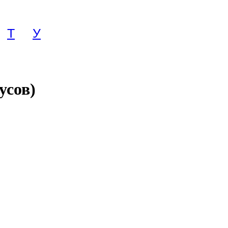
Т
У
усов)