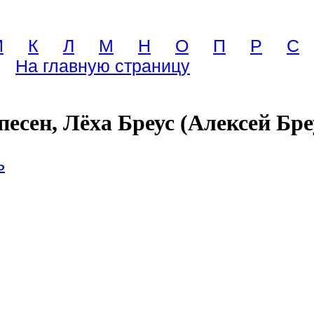
И
К
Л
М
Н
О
П
Р
С
На главную страницу
песен, Лёха Бреус (Алексей Бре
ь