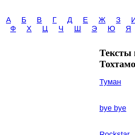
A
Б
В
Г
Д
Е
Ж
З
Ф
Х
Ц
Ч
Ш
Э
Ю
Я
Тексты 
Тохтамо
Туман
bye bye
Rockstar