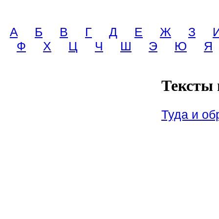
A
Б
В
Г
Д
Е
Ж
З
Ф
Х
Ц
Ч
Ш
Э
Ю
Я
Тексты 
Туда и об