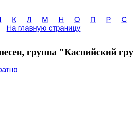
И
К
Л
М
Н
О
П
Р
С
На главную страницу
песен, группа "Каспийский гр
ратно