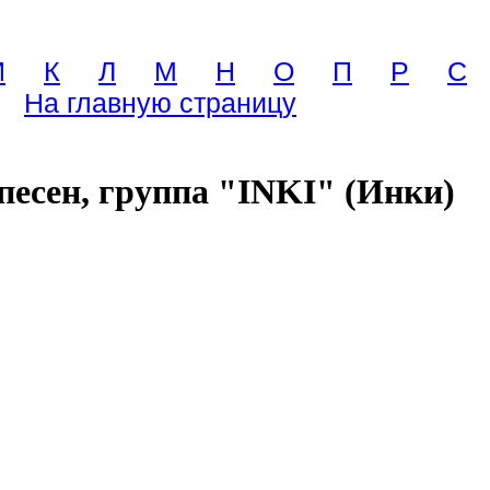
И
К
Л
М
Н
О
П
Р
С
На главную страницу
песен, группа "INKI" (Инки)