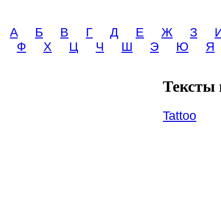
A
Б
В
Г
Д
Е
Ж
З
Ф
Х
Ц
Ч
Ш
Э
Ю
Я
Тексты 
Tattoo