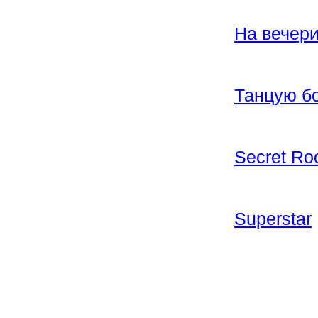
На вечер
Танцую б
Secret R
Superstar