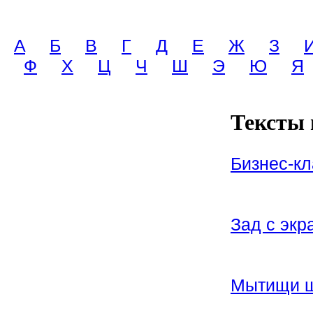
A
Б
В
Г
Д
Е
Ж
З
Ф
Х
Ц
Ч
Ш
Э
Ю
Я
Тексты 
Бизнес-к
Зад с экр
Мытищи 