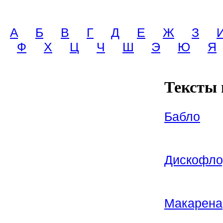
A
Б
В
Г
Д
Е
Ж
З
Ф
Х
Ц
Ч
Ш
Э
Ю
Я
Тексты 
Бабло
Дискофло
Макарена