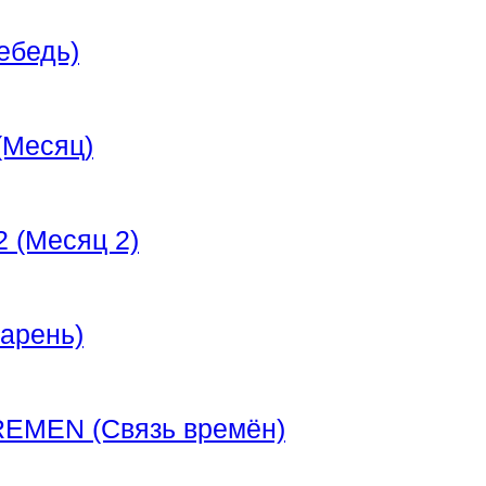
ебедь)
Месяц)
 (Месяц 2)
арень)
EMEN (Связь времён)