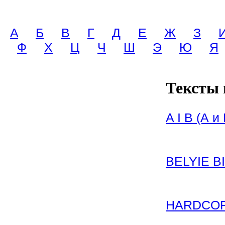
A
Б
В
Г
Д
Е
Ж
З
Ф
Х
Ц
Ч
Ш
Э
Ю
Я
Тексты 
A I B (А и 
BELYIE B
HARDCORE