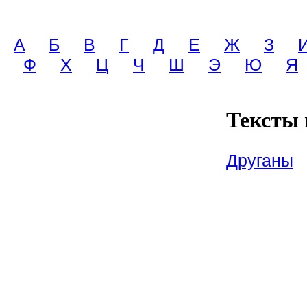
A
Б
В
Г
Д
Е
Ж
З
Ф
Х
Ц
Ч
Ш
Э
Ю
Я
Тексты 
Друганы