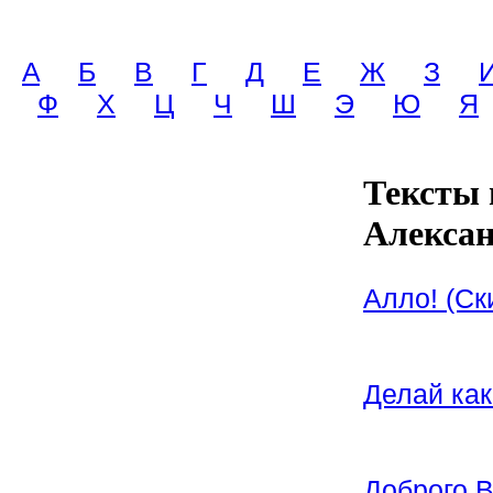
A
Б
В
Г
Д
Е
Ж
З
Ф
Х
Ц
Ч
Ш
Э
Ю
Я
Тексты 
Алексан
Алло! (Ск
Делай как
Доброго 