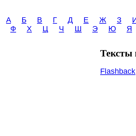
A
Б
В
Г
Д
Е
Ж
З
Ф
Х
Ц
Ч
Ш
Э
Ю
Я
Тексты 
Flashback