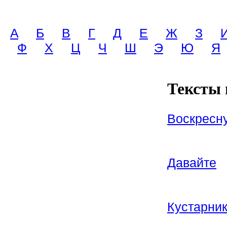
A
Б
В
Г
Д
Е
Ж
З
Ф
Х
Ц
Ч
Ш
Э
Ю
Я
Тексты 
Воскресн
Давайте
Кустарни