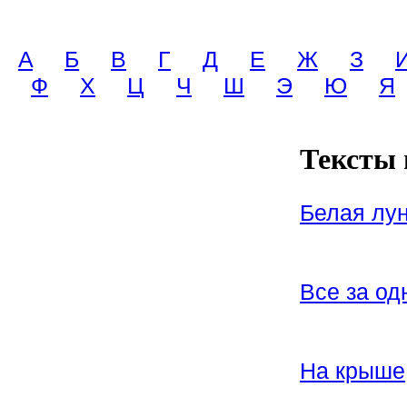
A
Б
В
Г
Д
Е
Ж
З
Ф
Х
Ц
Ч
Ш
Э
Ю
Я
Тексты 
Белая лу
Все за од
На крыше