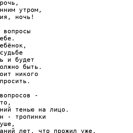
рочь,

нним утром,

ия, ночь!

 вопросы

ебе.

ебёнок,

судьбе

ь и будет

олжно быть.

оит никого

просить.

вопросов -

то,

ний тенью на лицо.

н - тропинки

уше,

аний лет, что прожил уже,
