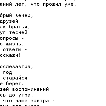
аний лет, что прожил уже.

брый вечер,

друзей

ак братья,

уг тесней.

опросы -

о жизнь.

 ответы -

сскажи!

ослезавтра,

 год

 старайся -

ё берёт.

зей воспоминаний

сь до утра.

 что наше завтра -
