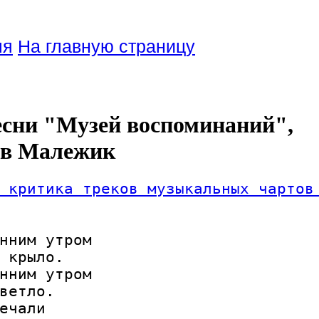
ля
На главную страницу
есни "Музей воспоминаний",
ав Малежик
 критика треков музыкальных чартов
нним утром

 крыло.

нним утром

ветло.

ечали
