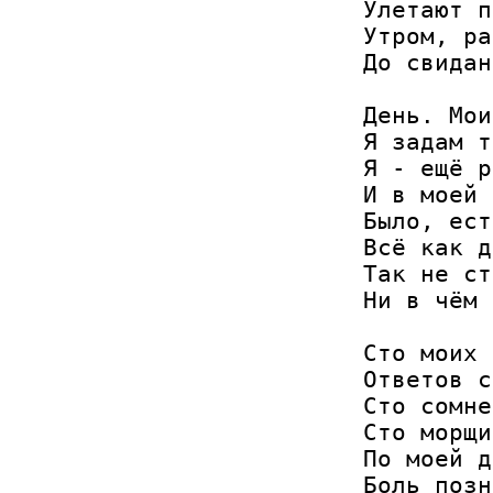
Улетают п
Утром, ра
До свидан
День. Мои
Я задам т
Я - ещё р
И в моей 
Было, ест
Всё как д
Так не ст
Ни в чём 
Сто моих 
Ответов с
Сто сомне
Сто морщи
По моей д
Боль позн