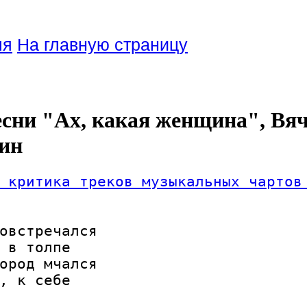
ля
На главную страницу
есни "Ах, какая женщина", Вя
ин
 критика треков музыкальных чартов
овстречался

 в толпе

ород мчался

, к себе
