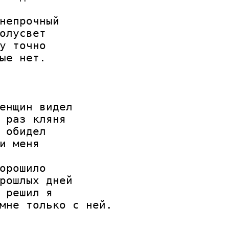
непрочный

олусвет

у точно

ые нет.

енщин видел

 раз кляня

 обидел

и меня

орошило

рошлых дней

 решил я

мне только с ней.
