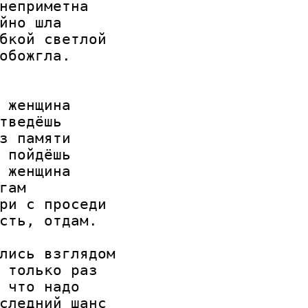
неприметна

йно шла

бкой светлой

обожгла.

 женщина

тведёшь

з памяти

 пойдёшь

 женщина

гам

ри с проседи

сть, отдам.

лись взглядом

 только раз

 что надо

следний шанс
