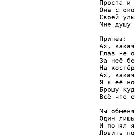
Проста и 
Она споко
Своей улы
Мне душу 
Припев:

Ах, какая
Глаз не о
За неё бе
На костёр
Ах, какая
Я к её но
Брошу куд
Всё что е
Мы обменя
Один лишь
И понял я
Ловить по