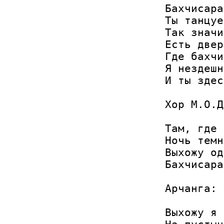
Бахчисара
Ты танцуе
Так значи
Есть двер
Где бахчи
Я нездешн
И ты здес
Хор М.О.Д
Там, где 
Ночь темн
Выхожу од
Бахчисара
Арчанга:

Выхожу я 