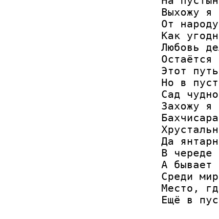
На пустын
Выхожу я 
От народу
Как угодн
Любовь де
Остаётся 
Этот путь
Но в пуст
Сад чудно
Захожу я 
Бахчисара
Хрустальн
Да янтарн
В череде 
А бывает 
Среди мир
Место, гд
Ещё в пус