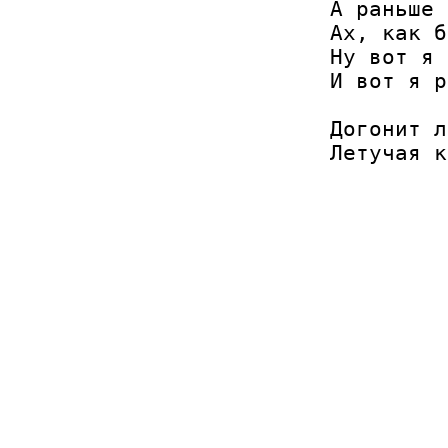
А раньше 
Ах, как б
Ну вот я 
И вот я р
Догонит л