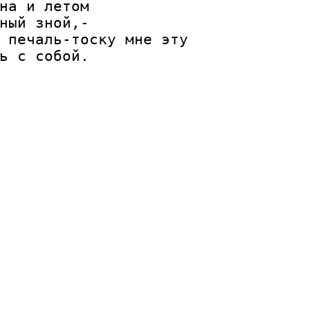
на и летом

ный зной,-

 печаль-тоску мне эту
