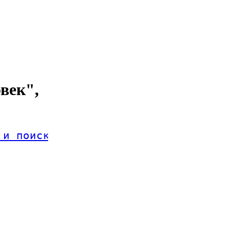
век",
 и поиск