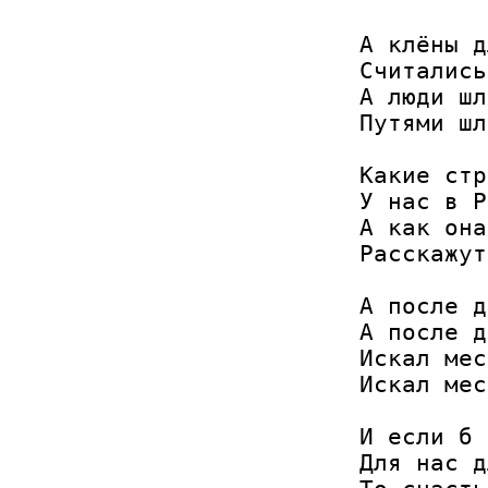
А клёны д
Считались
А люди шл
Путями шл
Какие стр
У нас в Р
А как она
Расскажут
А после д
А после д
Искал мес
Искал мес
И если б 
Для нас д