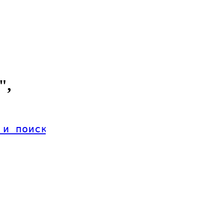
",
 и поиск