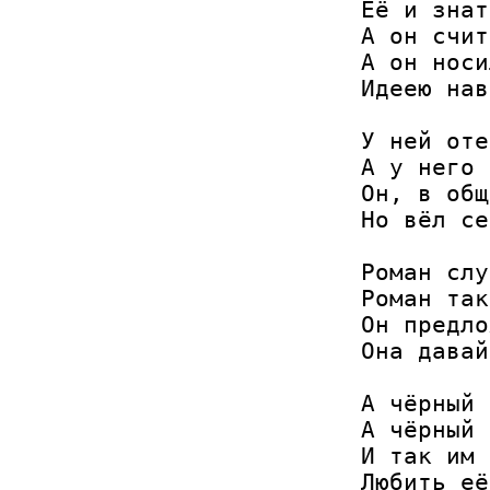
Её и знат
А он счит
А он носи
Идеею нав
У ней оте
А у него 
Он, в общ
Но вёл се
Роман слу
Роман так
Он предло
Она давай
А чёрный 
А чёрный 
И так им 
Любить её