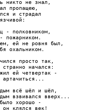
ь никто не знал,

ал пропащею,

лся и страдал

язчивой:

ц - полковником,

- пожарником.

ем, ей не ровня был,

бя охальником.

чился просто так,

 странно начался:

жил ей четвертак -

 артачиться...

дым всё шёл и шёл,

дым взвивался вверх...

было хорошо -

 он клялся век!
