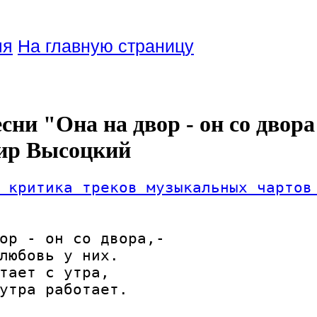
ля
На главную страницу
сни "Она на двор - он со двора
ир Высоцкий
 критика треков музыкальных чартов
ор - он со двора,-

любовь у них.

тает с утра,

утра работает.
