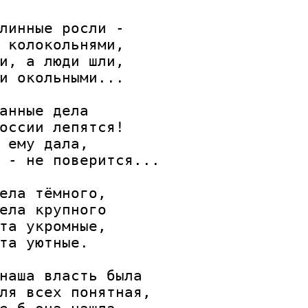
линные росли -

 колокольнями,

и, а люди шли,

и окольными...

анные дела

оссии лепятся!

 ему дала,

 - не поверится...

ела тёмного,

ела крупного

та укромные,

та уютные.

наша власть была

ля всех понятная,
