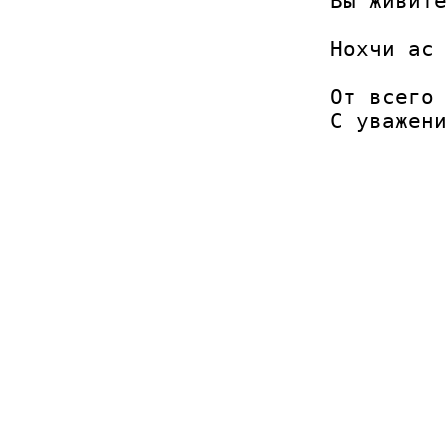
Вы живите
Нохчи ас 
От всего 