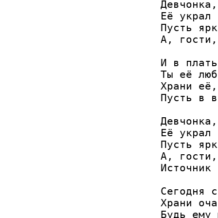
Девчонка,
Её украл 
Пусть ярк
А, гости,
И в плать
Ты её люб
Храни её,
Пусть в в
Девчонка,
Её украл 
Пусть ярк
А, гости,
Источник 
Сегодня с
Храни оча
Будь ему 