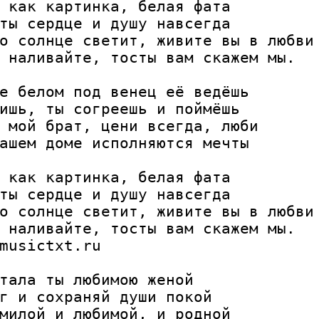
 как картинка, белая фата

ты сердце и душу навсегда

о солнце светит, живите вы в любви

 наливайте, тосты вам скажем мы.

е белом под венец её ведёшь

ишь, ты согреешь и поймёшь

 мой брат, цени всегда, люби

ашем доме исполняются мечты

 как картинка, белая фата

ты сердце и душу навсегда

о солнце светит, живите вы в любви

 наливайте, тосты вам скажем мы.

musictxt.ru

тала ты любимою женой

г и сохраняй души покой

милой и любимой, и родной
