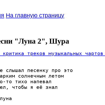
ля
На главную страницу
есни "Луна 2", Шура
 критика треков музыкальных чартов
е слышал песенку про это

арким солнечным летом

о-то тихо напевал

ел, чтобы я её знал

луна
