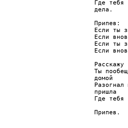
Где тебя 
дела.

Припев:

Если ты з
Если внов
Если ты з
Если внов
Расскажу 
Ты пообещ
домой

Разогнал 
пришла

Где тебя 