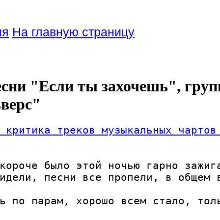
ля
На главную страницу
есни "Если ты захочешь", груп
верс"
 критика треков музыкальных чартов
короче было этой ночью гарно зажига
идели, песни все пропели, в общем 
ь по парам, хорошо всем стало, тол