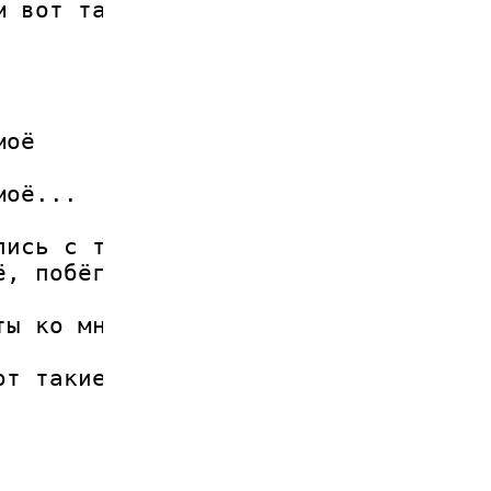
м вот такие
оё

оё...

ись с тобой

ё, побёг я
ты ко мне не
т такие дела.
