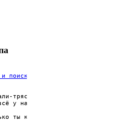
па
 и поиск
ли-тряслись

всё у нас
ько ты ко мне