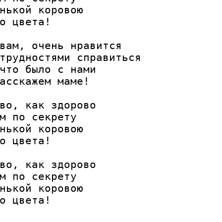
нькой коровою

о цвета!

вам, очень нравится

трудностями справиться

что было с нами

асскажем маме!

во, как здорово

м по секрету

нькой коровою

о цвета!

во, как здорово

м по секрету

нькой коровою

о цвета!
