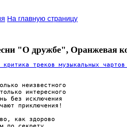
ля
На главную страницу
есни "О дружбе", Оранжевая к
 критика треков музыкальных чартов
олько неизвестного

только интересного

нь без исключения

чают приключения!

во, как здорово

м по секрету
