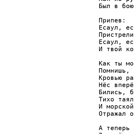
Был в бою
Припев:

Есаул, ес
Пристрели
Есаул, ес
И твой ко
Как ты мо
Помнишь, 
Кровью ра
Нёс вперё
Бились, б
Тихо таял
И морской
Отражал о
А теперь 