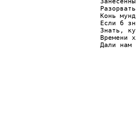
Занесённы
Разорвать
Конь мунд
Если б зн
Знать, ку
Времени х