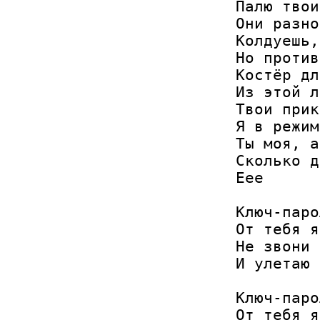
Палю твои
Они разно
Колдуешь,
Но против
Костёр дл
Из этой л
Твои прик
Я в режим
Ты моя, а
Сколько д
Еее

Ключ-паро
От тебя я
Не звони 
И улетаю 
Ключ-паро
От тебя я