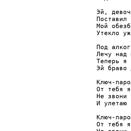
Эй, девоч
Поставил 
Мой обезб
Утекло уж
Под алког
Лечу над 
Теперь я 
Эй браво 
Ключ-паро
От тебя я
Не звони 
И улетаю 
Ключ-паро
От тебя я