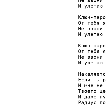
Не звони 
И улетаю 
Ключ-паро
От тебя я
Не звони 
И улетаю 
Ключ-паро
От тебя я
Не звони 
И улетаю 
Накаляетс
Если ты р
И мне не 
Твоего це
И даже пу
Радиус по