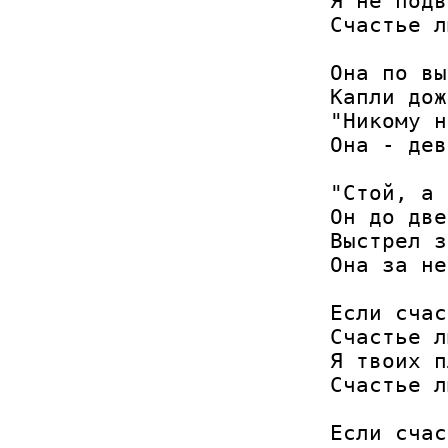
Я не подв
Счастье л
Она по вы
Капли дож
"Никому н
Она - дев
"Стой, а 
Он до две
Выстрел з
Она за не
Если счас
Счастье л
Я твоих п
Счастье л
Если счас