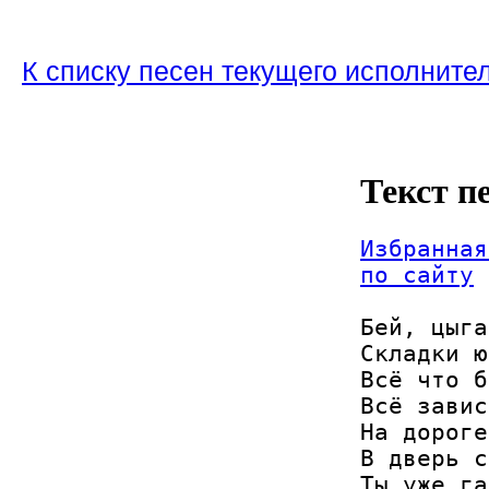
К списку песен текущего исполните
Текст п
Избранная
по сайту
Бей, цыга
Складки ю
Всё что б
Всё завис
На дороге
В дверь с
Ты уже га