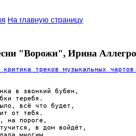
ля
На главную страницу
есни "Ворожи", Ирина Аллегр
 критика треков музыкальных чартов
нка в звонкий бубен,

бки теребя.

ыло, всё что будет,

ит от тебя.

, на пороге,

тучится, в дом войдёт,

дала многим,
