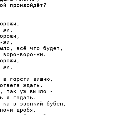
ой произойдёт?

орожи,

-жи,

орожи,

-жи,

ыло, всё что будет,

 воро-воро-жи.

орожи,

-жи.

 в горсти вишню,

ответа ждать.

, так уж вышло -

ь я гадать.

-ка в звонкий бубен,

ночи дробя.
