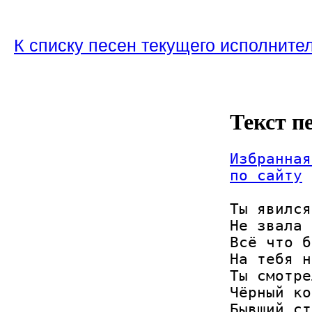
К списку песен текущего исполните
Текст п
Избранная
по сайту
Ты явился
Не звала 
Всё что б
На тебя н
Ты смотре
Чёрный ко
Бывший ст