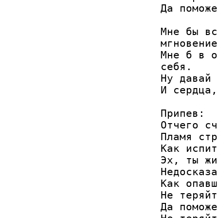
Да поможе
Мне бы вс
мгновение
Мне б в о
себя.

Ну давай 
И сердца,
Припев:

Отчего сч
Пламя стр
Как испит
Эх, ты жи
Недосказа
Как опавш
Не теряйт
Да поможе