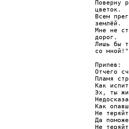
Поверну р
цветок.

Всем прег
землёй.

Мне не ст
дорог.

Лишь бы т
со мной!"

Припев:

Отчего сч
Пламя стр
Как испит
Эх, ты жи
Недосказа
Как опавш
Не теряйт
Да поможе
Не теряйт