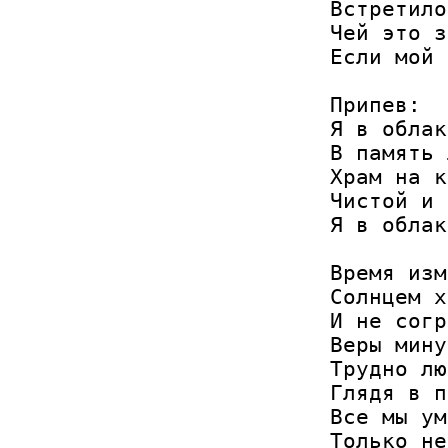
Встретило
Чей это з
Если мой 
Припев:

Я в облак
В память 
Храм на к
Чистой и 
Я в облак
Время изм
Солнцем х
И не согр
Веры мину
Трудно лю
Глядя в п
Все мы ум
Только не