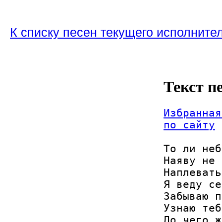
К списку песен текущего исполните
Текст п
Избранная
по сайту
То ли неб
Наяву не 
Наплевать
Я веду се
Забываю п
Узнаю теб
До чего ж