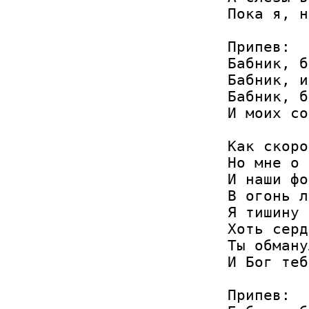
Пока я, н
Припев:

Бабник, б
Бабник, и
Бабник, б
И моих со
Как скоро
Но мне о 
И наши фо
В огонь л
Я тишину 
Хоть серд
Ты обману
И Бог теб
Припев:
