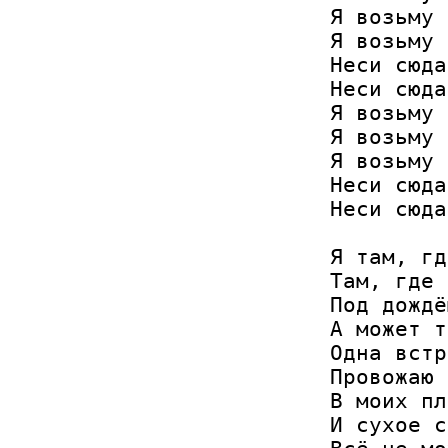
Я возьму 
Я возьму 
Неси сюда

Неси сюда

Я возьму 
Я возьму 
Я возьму 
Неси сюда

Неси сюда

Я там, гд
Там, где 
Под дождё
А может т
Одна встр
Провожаю 
В моих пл
И сухое с