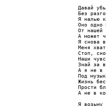
Давай убь
Без разго
Я налью к
Оно одно 
От нашей 
А может ч
Я снова в
Меня хват
Стоп, сно
Наши чувс
Знай за в
А я не в 
Под музык
Жизнь бес
Прости бл
А не в ко
Я возьму 