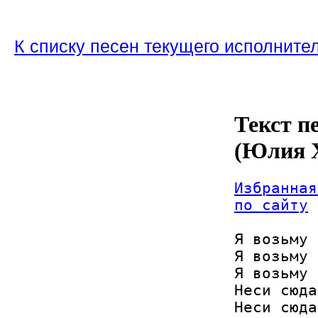
К списку песен текущего исполните
Текст п
(Юлия 
Избранная
по сайту
Я возьму 
Я возьму 
Я возьму 
Неси сюда

Неси сюда
