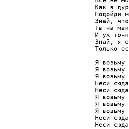
Всё не мо
Как в дур
Подойди м
Знай, что
Ты на мак
И уж точн
Знай, я е
Только ес
Я возьму 
Я возьму 
Я возьму 
Неси сюда

Неси сюда

Я возьму 
Я возьму 
Я возьму 
Неси сюда
