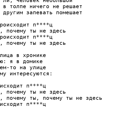
 ли, человек небольшой

 в толпе ничего не решает

 другим запевать помешает

роисходит п****ц

, почему ты не здесь

роисходит п****ц

, почему ты не здесь

лица в хронике

ю: я в домике

ем-то на улице

му интересуются:

исходит п****ц

, почему ты не здесь

, почему ты, почему ты не здесь

исходит п****ц
