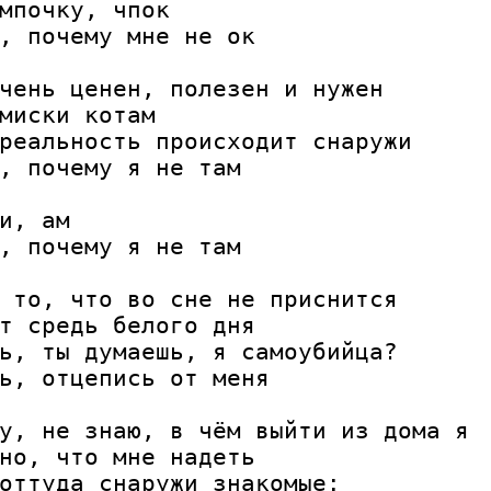
мпочку, чпок

, почему мне не ок

чень ценен, полезен и нужен

миски котам

реальность происходит снаружи

, почему я не там

и, ам

, почему я не там

 то, что во сне не приснится

т средь белого дня

ь, ты думаешь, я самоубийца?

ь, отцепись от меня

у, не знаю, в чём выйти из дома я

но, что мне надеть

оттуда снаружи знакомые:
