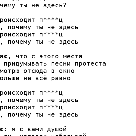
чему ты не здесь?

роисходит п****ц

, почему ты не здесь

роисходит п****ц

, почему ты не здесь

аю, что с этого места

 придумывать песни протеста

мотрю отсюда в окно

ольше не всё равно

роисходит п****ц

, почему ты не здесь

роисходит п****ц

, почему ты не здесь

ю: я с вами душой
