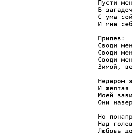
Пусти мен
В загадоч
С ума сой
И мне себ
Припев:

Своди мен
Своди мен
Своди мен
Зимой, ве
Недаром з
И жёлтая 
Моей зави
Они навер
Но понапр
Над голов
Любовь до