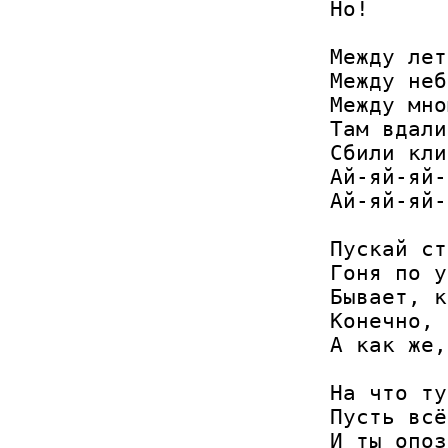
Но! 

Между лет
Между неб
Между мно
Там вдали
Сбили кли
Ай-яй-яй-
Ай-яй-яй-
Пускай ст
Гоня по у
Бывает, к
Конечно, 
А как же,
На что ту
Пусть всё
И ты опоз